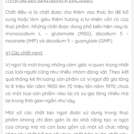
f) Phụ gia làm tăng hương vị thực phẩm:
Chất điều vị là chất được cho thêm vào thức ăn để bổ
sung hoặc làm giàu thêm hương vị tự nhiên vốn có của
thực phẩm. Những chất được dùng phổ biến hiện nay là:
monosodium L – glutamate (MSG), disodium 5 –
inosinate (IMP) và disodium 5 – guanylate (GMP).
g) Các chất ngọt:
Vị ngọt là một trong những cảm giác vị quan trọng nhất
của loài người cũng như nhiều nhóm động vật. Theo kết
quả thống kê thì lượng sản phẩm có vị ngọt đã gia tăng
từ 8 triệu tấn năm 1900 lên 70 triệu tấn năm 1970; chưa
có một loại sản phẩm nào laị có sự gia tăng nhiều mà
lại trong thời gian ngắn như vậy.
Một số các chất tạo ngọt được sử dụng trong thực
phẩm không chỉ đơn giản là do khả năng tạo vị ngọt
của chúng mà nó còn bao gồm cả một số chức năng