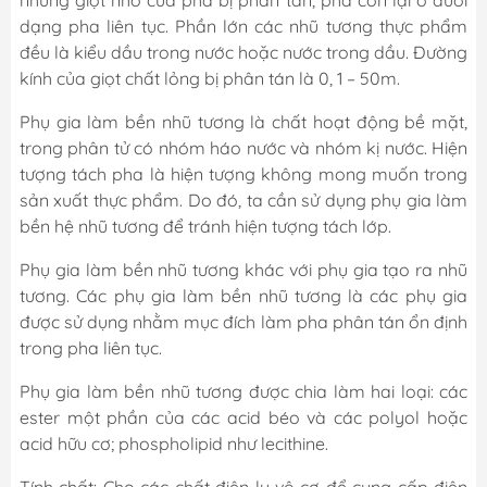
những giọt nhỏ của pha bị phân tán, pha còn lại ở dưới
dạng pha liên tục. Phần lớn các nhũ tương thực phẩm
đều là kiểu dầu trong nước hoặc nước trong dầu. Đường
kính của giọt chất lỏng bị phân tán là 0, 1 – 50m.
Phụ gia làm bền nhũ tương là chất hoạt động bề mặt,
trong phân tử có nhóm háo nước và nhóm kị nước. Hiện
tượng tách pha là hiện tượng không mong muốn trong
sản xuất thực phẩm. Do đó, ta cần sử dụng phụ gia làm
bền hệ nhũ tương để tránh hiện tượng tách lớp.
Phụ gia làm bền nhũ tương khác với phụ gia tạo ra nhũ
tương. Các phụ gia làm bền nhũ tương là các phụ gia
được sử dụng nhằm mục đích làm pha phân tán ổn định
trong pha liên tục.
Phụ gia làm bền nhũ tương được chia làm hai loại: các
ester một phần của các acid béo và các polyol hoặc
acid hữu cơ; phospholipid như lecithine.