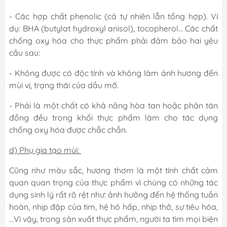
- Các hợp chất phenolic (cả tự nhiên lẫn tổng hợp). Ví
dụ: BHA (butylat hydroxyl anisol), tocopherol… Các chất
chống oxy hóa cho thực phẩm phải đảm bảo hai yêu
cầu sau:
- Không được có độc tính và không làm ảnh hương đến
mùi vị, trạng thái của dầu mỡ.
- Phải là một chất có khả năng hòa tan hoặc phân tán
đồng đều trong khối thực phẩm làm cho tác dụng
chống oxy hóa được chắc chắn.
d) Phụ gia tạo mùi:
Cũng như màu sắc, hương thơm là một tính chất cảm
quan quan trọng của thực phẩm vì chúng có những tác
dụng sinh lý rất rõ rệt như: ảnh hưởng đến hệ thống tuần
hoàn, nhịp đập của tim, hệ hô hấp, nhịp thở, sự tiêu hóa,
…Vì vậy, trong sản xuất thực phẩm, người ta tìm mọi biện