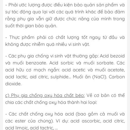
- Phải ước lượng được điều kiện bảo quản sản phẩm và
sự tác động qua lại với các quá trình khác để bảo đảm
rằng phụ gia vẫn giữ được chức năng của mình trong
suốt thời gian bảo quản.
- Thực phẩm phải có chất lượng tốt ngay từ đầu và
không được nhiễm quá nhiều vi sinh vật.
- Các phụ gia chống vi sinh vật thường gặp: Acid bezoid
và muối benzoate. Acid sorbic và muối sorbate. Các
acid hữu cơ mạch ngắn: acid acetic và muối acetate,
acid lactic, aid citric, sulphide… Muối ăn (NaCl). Carbon
dioxide.
c) Phụ gia chống oxy hóa chất béo:
Về cơ bản có thể
chia các chất chống oxy hóa thành hai loại:
- Các chất chống oxy hóa acid (bao gồm cả muối và
các ester của chúng). Ví dụ: acid ascorbic, acid citric,
acid limoic, acid tactric, …