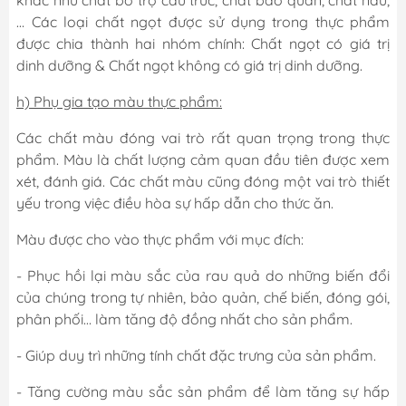
khác như chất bổ trợ cấu trúc, chất bảo quản, chất nàu,
… Các loại chất ngọt được sử dụng trong thực phẩm
được chia thành hai nhóm chính: Chất ngọt có giá trị
dinh dưỡng & Chất ngọt không có giá trị dinh dưỡng.
h) Phụ gia tạo màu thực phẩm:
Các chất màu đóng vai trò rất quan trọng trong thực
phẩm. Màu là chất lượng cảm quan đầu tiên được xem
xét, đánh giá. Các chất màu cũng đóng một vai trò thiết
yếu trong việc điều hòa sự hấp dẫn cho thức ăn.
Màu được cho vào thực phẩm với mục đích:
- Phục hồi lại màu sắc của rau quả do những biến đổi
của chúng trong tự nhiên, bảo quản, chế biến, đóng gói,
phân phối… làm tăng độ đồng nhất cho sản phẩm.
- Giúp duy trì những tính chất đặc trưng của sản phẩm.
- Tăng cường màu sắc sản phẩm để làm tăng sự hấp