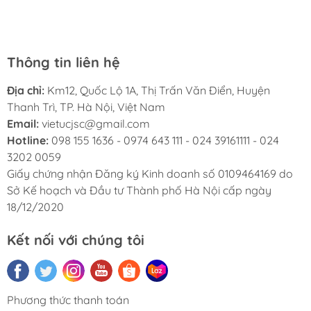
phát triển.
Thông tin liên hệ
Địa chỉ:
Km12, Quốc Lộ 1A, Thị Trấn Văn Điển, Huyện
Thanh Trì, TP. Hà Nội, Việt Nam
Email:
vietucjsc@gmail.com
Hotline:
098 155 1636 - 0974 643 111 - 024 39161111 - 024
3202 0059
Giấy chứng nhận Đăng ký Kinh doanh số 0109464169 do
Sở Kế hoạch và Đầu tư Thành phố Hà Nội cấp ngày
18/12/2020
Kết nối với chúng tôi
Phương thức thanh toán