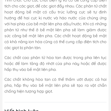
Tính chất: Cho các chất điện ly vô cơ để cung cấp điện
tích cho các giọt, để các giot đẩy nhau. Các phân tử chất
hoạt động bề mặt có cấu trúc lưỡng cực sẽ tự định
hướng để hai cực kị nước và háo nước của chúng ứng
với hai phía của bề mặt liên pha dầu/nước. Khi có những
phân tử như thế ở bề mặt liên pha sẽ làm giảm được
sức căng bề mặt liên pha. Các chất hoạt động bề mặt
có khả năng ion hóa cũng có thể cung cấp điện tích cho
các giọt bị phân tán.
Các chất cao phân tử hòa tan được trong pha liên tục
hoặc để làm tăng độ nhớt của pha này hoặc để được
hấp thụ vào bề mặt liên pha.
Các chất không hòa tan có thể thấm ướt được cả hai
pha, hấp thụ vào bề mặt liên pha sẽ tạo ra vật chắn
chống hiện tượng hợp giọt.