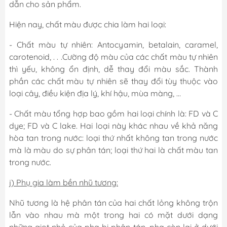
dẫn cho sản phẩm.
Hiện nay, chất màu được chia làm hai loại:
- Chất màu tự nhiên: Antocyamin, betalain, caramel,
carotenoid, . . .Cường độ màu của các chất màu tự nhiên
thì yếu, không ổn định, dễ thay đổi màu sắc. Thành
phần các chất màu tự nhiên sẽ thay đổi tùy thuộc vào
loại cây, điều kiện địa lý, khí hậu, mùa màng, …
- Chất màu tổng hợp bao gồm hai loại chính là: FD và C
dye; FD và C lake. Hai loại này khác nhau về khả năng
hòa tan trong nước: loại thứ nhất không tan trong nước
mà là màu do sự phân tán; loại thứ hai là chất màu tan
trong nước.
j) Phụ gia làm bền nhũ tương:
Nhũ tương là hệ phân tán của hai chất lỏng không trộn
lẫn vào nhau mà một trong hai có mặt dưới dạng