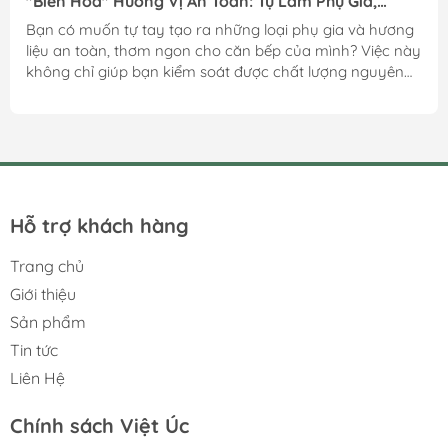
"Biến Hóa" Hương Vị An Toàn: Tự Làm Phụ Gia,
Hương Liệu Từ Nguyên Liệu Thiên Nhiên Tại Nhà
Bạn có muốn tự tay tạo ra những loại phụ gia và hương
liệu an toàn, thơm ngon cho căn bếp của mình? Việc này
không chỉ giúp bạn kiểm soát được chất lượng nguyên
liệu mà còn mang đến những hương vị độc đáo cho món
ăn. Hãy cùng khám phá một vài công thức đơn giản
dưới đây: 1. Phụ gia tự nhiên: Bột ngọt (từ rau củ): -
Nguyên liệu: Vỏ và lõi bắp ngọt (ngô), su hào, cà rốt,
nấm hương khô. - Cách làm: Rửa sạch vỏ và lõi bắp, su
hào, cà rốt. Nấm hương khô ngâm nở....
Hỗ trợ khách hàng
Trang chủ
Giới thiệu
Sản phẩm
Tin tức
Liên Hệ
Chính sách Việt Úc