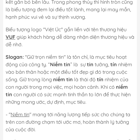
kết gắn bó bền lâu. Trong phong thủy thì hình tròn cũng
là biểu tượng đem lại điều tốt lành, mang lại may mắn,
hạnh phúc vui vẻ và sự thịnh vượng.
Biểu tượng logo "Việt Úc" gắn liền với tên thương hiệu
VUF
giúp khách hàng dễ dàng nhận diện thương hiệu và
dễ nhớ.
Slogan:
"Giữ trọn niềm tin" là tôn chỉ, là mục tiêu hoạt
động của công ty. “
Niềm tin
” là sự
tin
tưởng,
tín
nhiệm
vào bản thân hoặc một điều tốt đẹp gì đó trong cuộc
sống. Giữ trong lòng
niềm tin
là thái độ
tín
nhiệm của
con người trong mọi việc, mọi hoàn cảnh. Khi có
niềm
tin
con người có sức mạnh tinh thần to lớn để thực hiện
những mong ước, dự định, mục tiêu.
- "
Niềm tin
" mang tới năng lượng tiếp sức cho chúng ta
trên con đường chạm tới ước mơ, hoàn thành lý tưởng
của cuộc đời.