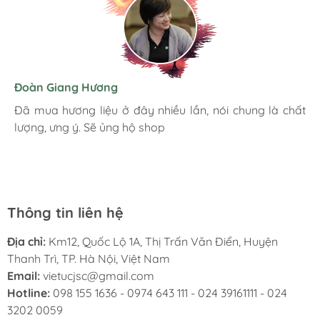
Hương Suri
Đoàn Giang Hương
Ngọc Anh
Mình rất ưng khi đến Việt Úc JSC. Ở đây có rất nhiều
Đã mua hương liệu ở đây nhiều lần, nói chung là chất
Đóng gói chắc chắn cẩn thận. Giao hàng nhanh chóng.
mặt hàng phong phú, tha hồ lựa chọn. Nhân viên
lượng, ưng ý. Sẽ ủng hộ shop
Hình ảnh sản phẩm chân thực giống mô tả. Đánh giá 5
chuyên nghiệp, nhiệt tình. Chúc Việt Úc JSC ngày càng
sao khích lệ động viên nhà bán cố gắng.
phát triển.
Thông tin liên hệ
Địa chỉ:
Km12, Quốc Lộ 1A, Thị Trấn Văn Điển, Huyện
Thanh Trì, TP. Hà Nội, Việt Nam
Email:
vietucjsc@gmail.com
Hotline:
098 155 1636 - 0974 643 111 - 024 39161111 - 024
3202 0059