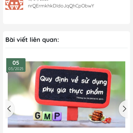
nrQErmkhkDIdoJqQhCpObwY
Bài viết liên quan:
05
03/2025