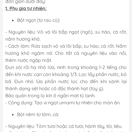
đơn giản dưới đây:
1. Phụ gia tự nhiên:
Bột ngọt (từ rau củ):
- Nguyên liệu: Vỏ và lõi bắp ngọt (ngô), su hào, cà rốt,
nấm hương khô.
- Cách làm: Rửa sạch vỏ và lõi bắp, su hào, cà rốt. Nấm
hương khô ngâm nở. Cho tất cả nguyên liệu vào nồi,
thêm nước ngập mặt.
Đun sôi rồi hạ nhỏ lửa, ninh trong khoảng 1-2 tiếng cho
đến khi nước cạn còn khoảng 1/3. Lọc lấy phần nước, bỏ
bã. Đun nhỏ lửa phần nước lọc cho đến khi sánh lại
thành dạng sệt hoặc cô đặc thành hạt (tùy ý).
Bảo quản trong lọ kín ở ngăn mát tủ lạnh.
- Công dụng: Tạo vị ngọt umami tự nhiên cho món ăn.
Bột nêm từ tôm, cá:
- Nguyên liệu: Tôm tươi hoặc cá tươi, hành tây, tỏi, tiêu.