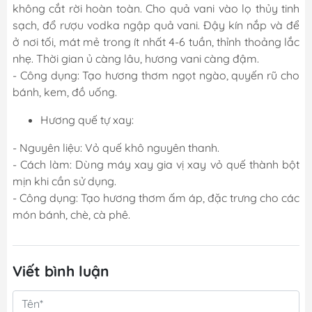
không cắt rời hoàn toàn. Cho quả vani vào lọ thủy tinh
sạch, đổ rượu vodka ngập quả vani. Đậy kín nắp và để
ở nơi tối, mát mẻ trong ít nhất 4-6 tuần, thỉnh thoảng lắc
nhẹ. Thời gian ủ càng lâu, hương vani càng đậm.
- Công dụng: Tạo hương thơm ngọt ngào, quyến rũ cho
bánh, kem, đồ uống.
Hương quế tự xay:
- Nguyên liệu: Vỏ quế khô nguyên thanh.
- Cách làm: Dùng máy xay gia vị xay vỏ quế thành bột
mịn khi cần sử dụng.
- Công dụng: Tạo hương thơm ấm áp, đặc trưng cho các
món bánh, chè, cà phê.
Viết bình luận