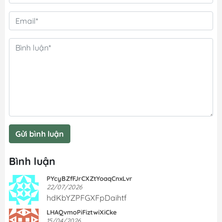
Gửi bình luận
Bình luận
PYcyBZfFJrCXZtYoaqCnxLvr
22/07/2026
hdKbYZPFGXFpDaihtf
LHAQvmoPiFiztwiXiCke
15/04/2026