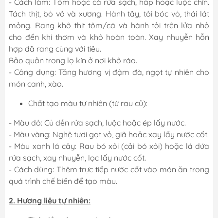
- Cách làm: Tôm hoặc cá rửa sạch, hấp hoặc luộc chín.
Tách thịt, bỏ vỏ và xương. Hành tây, tỏi bóc vỏ, thái lát
mỏng. Rang khô thịt tôm/cá và hành tỏi trên lửa nhỏ
cho đến khi thơm và khô hoàn toàn. Xay nhuyễn hỗn
hợp đã rang cùng với tiêu.
Bảo quản trong lọ kín ở nơi khô ráo.
- Công dụng: Tăng hương vị đậm đà, ngọt tự nhiên cho
món canh, xào.
Chất tạo màu tự nhiên (từ rau củ):
- Màu đỏ: Củ dền rửa sạch, luộc hoặc ép lấy nước.
- Màu vàng: Nghệ tươi gọt vỏ, giã hoặc xay lấy nước cốt.
- Màu xanh lá cây: Rau bó xôi (cải bó xôi) hoặc lá dứa
rửa sạch, xay nhuyễn, lọc lấy nước cốt.
- Cách dùng: Thêm trực tiếp nước cốt vào món ăn trong
quá trình chế biến để tạo màu.
2. Hương liệu tự nhiên: