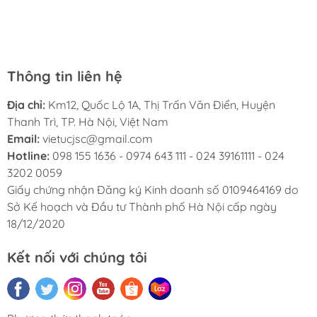
chuyên nghiệp, nhiệt tình. Chúc Việt Úc JSC ngày càng
sao khích lệ động viên nhà bán cố gắng.
phát triển.
Thông tin liên hệ
Địa chỉ:
Km12, Quốc Lộ 1A, Thị Trấn Văn Điển, Huyện
Thanh Trì, TP. Hà Nội, Việt Nam
Email:
vietucjsc@gmail.com
Hotline:
098 155 1636 - 0974 643 111 - 024 39161111 - 024
3202 0059
Giấy chứng nhận Đăng ký Kinh doanh số 0109464169 do
Sở Kế hoạch và Đầu tư Thành phố Hà Nội cấp ngày
18/12/2020
Kết nối với chúng tôi