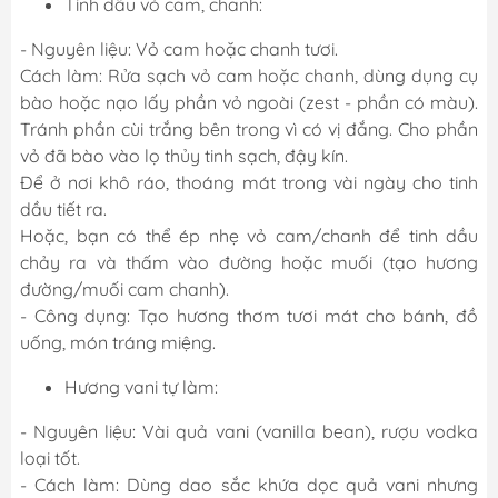
Tinh dầu vỏ cam, chanh:
- Nguyên liệu: Vỏ cam hoặc chanh tươi.
Cách làm: Rửa sạch vỏ cam hoặc chanh, dùng dụng cụ
bào hoặc nạo lấy phần vỏ ngoài (zest - phần có màu).
Tránh phần cùi trắng bên trong vì có vị đắng. Cho phần
vỏ đã bào vào lọ thủy tinh sạch, đậy kín.
Để ở nơi khô ráo, thoáng mát trong vài ngày cho tinh
dầu tiết ra.
Hoặc, bạn có thể ép nhẹ vỏ cam/chanh để tinh dầu
chảy ra và thấm vào đường hoặc muối (tạo hương
đường/muối cam chanh).
- Công dụng: Tạo hương thơm tươi mát cho bánh, đồ
uống, món tráng miệng.
Hương vani tự làm:
- Nguyên liệu: Vài quả vani (vanilla bean), rượu vodka
loại tốt.
- Cách làm: Dùng dao sắc khứa dọc quả vani nhưng