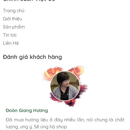
Trang chủ
Giới thiệu
Sản phẩm
Tin tức
Liên Hệ
Đánh giá khách hàng
Hương Suri
Đoàn Giang Hương
Ngọc Anh
Mình rất ưng khi đến Việt Úc JSC. Ở đây có rất nhiều
Đã mua hương liệu ở đây nhiều lần, nói chung là chất
Đóng gói chắc chắn cẩn thận. Giao hàng nhanh chóng.
mặt hàng phong phú, tha hồ lựa chọn. Nhân viên
lượng, ưng ý. Sẽ ủng hộ shop
Hình ảnh sản phẩm chân thực giống mô tả. Đánh giá 5