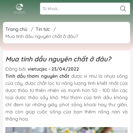
Trang chủ
/
Tin tức
/
Mua tinh dầu nguyên chất ở đâu?
Mua tinh dầu nguyên chất ở đâu?
Đăng bởi:
vietucjsc - 23/04/2022
Tinh dầu thơm nguyên chất
được ví như là nhựa sống
của cây, được chắt lọc từ năng lượng tinh khiết nhất của
dược thảo từ thiên nhiên và mạnh hơn 50 - 100 lần các
loại dược thảo sấy khô. Mùi thơm của tinh dầu không
chỉ đem lại những giây phút sảng khoái hay thư giãn,
mà còn giúp cuộc sống của bạn thêm nồng nàn và
thăng hoa.