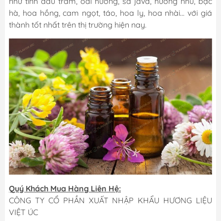
như tinh dầu tràm, oải hương, sả java, hương nhu, bạc
hà, hoa hồng, cam ngọt, táo, hoa ly, hoa nhài... với giá
thành tốt nhất trên thị trường hiện nay.
Quý Khách Mua Hàng Liên Hệ:
CÔNG TY CỔ PHẦN XUẤT NHẬP KHẨU HƯƠNG LIỆU
VIỆT ÚC