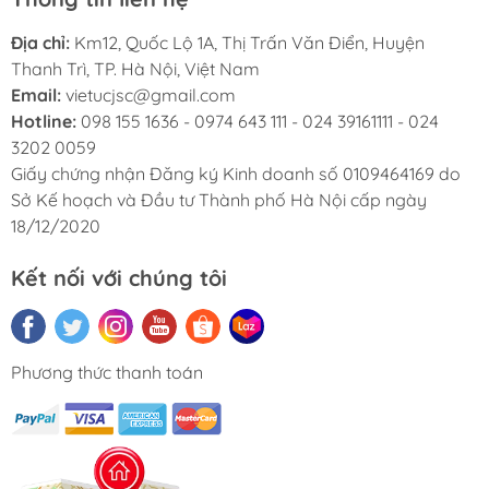
Địa chỉ:
Km12, Quốc Lộ 1A, Thị Trấn Văn Điển, Huyện
Thanh Trì, TP. Hà Nội, Việt Nam
Email:
vietucjsc@gmail.com
Hotline:
098 155 1636 - 0974 643 111 - 024 39161111 - 024
3202 0059
Giấy chứng nhận Đăng ký Kinh doanh số 0109464169 do
Sở Kế hoạch và Đầu tư Thành phố Hà Nội cấp ngày
18/12/2020
Kết nối với chúng tôi
Phương thức thanh toán