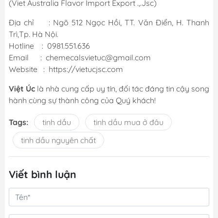
(Viet Australia Flavor Import Export .,.Jsc)
Địa chỉ : Ngõ 512 Ngọc Hồi, TT. Văn Điển, H. Thanh
Trì,Tp. Hà Nội.
Hotline : 0981.551.636
Email : chemecalsvietuc@gmail.com
Website :
https://vietucjsc.com
Việt Úc
là nhà cung cấp uy tín, đối tác đáng tin cậy song
hành cùng sự thành công của Quý khách!
Tags:
tinh dầu
tinh dầu mua ở đâu
tinh dầu nguyên chất
Viết bình luận