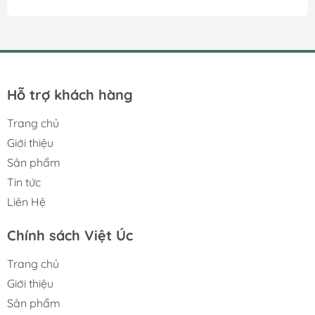
liệu mà còn mang đến những hương vị độc đáo cho món
ăn. Hãy cùng khám phá một vài công thức đơn giản
dưới đây: 1. Phụ gia tự nhiên: Bột ngọt (từ rau củ): -
Nguyên liệu: Vỏ và lõi bắp ngọt (ngô), su hào, cà rốt,
nấm hương khô. - Cách làm: Rửa sạch vỏ và lõi bắp, su
hào, cà rốt. Nấm hương khô ngâm nở....
Hỗ trợ khách hàng
Trang chủ
Giới thiệu
Sản phẩm
Tin tức
Liên Hệ
Chính sách Việt Úc
Trang chủ
Giới thiệu
Sản phẩm