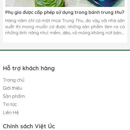
Phụ gia được cấp phép sử dụng trong bánh trung thu?
Hàng năm chỉ có một mùa Trung Thu, do vậy với nhà sản
xuất thì mong muốn có được những sản phẩm làm ra có
những tính năng như: mềm, dẻo, vỏ mỏng không nứt bánh,
nhân không bị rời, ít ngọt ăn ngon và đặc biệt kéo dài thời
gian lưu trữ hàng tháng!… Để tạo thành một chiếc BÁNH
TRUNG THU đầy đủ hương – vị hoàn hảo bạn phải cần
những phụ gia để làm tăng cảm quan của bánh , tăng giá
trị dinh dưỡng hay kéo dài thời gian bảo quản. Sau đây là
Hỗ trợ khách hàng
các loại phụ gia, bảo quản,...
Trang chủ
Giới thiệu
Sản phẩm
Tin tức
Liên Hệ
Chính sách Việt Úc