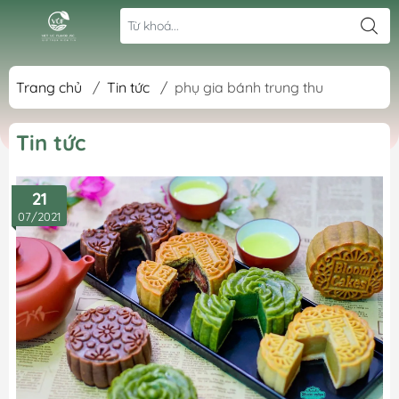
Trang chủ
/
Tin tức
/
phụ gia bánh trung thu
Tin tức
21
07/2021