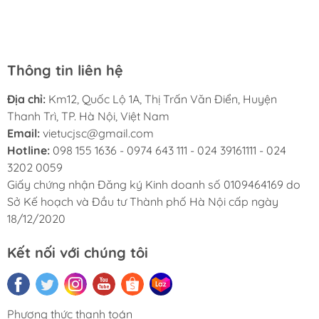
chuyên nghiệp, nhiệt tình. Chúc Việt Úc JSC ngày càng
sao khích lệ động viên nhà bán cố gắng.
phát triển.
Thông tin liên hệ
Địa chỉ:
Km12, Quốc Lộ 1A, Thị Trấn Văn Điển, Huyện
Thanh Trì, TP. Hà Nội, Việt Nam
Email:
vietucjsc@gmail.com
Hotline:
098 155 1636 - 0974 643 111 - 024 39161111 - 024
3202 0059
Giấy chứng nhận Đăng ký Kinh doanh số 0109464169 do
Sở Kế hoạch và Đầu tư Thành phố Hà Nội cấp ngày
18/12/2020
Kết nối với chúng tôi
Phương thức thanh toán