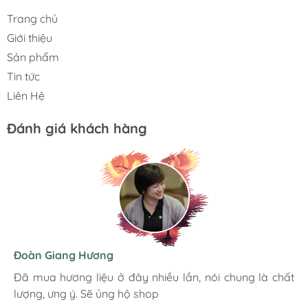
Trang chủ
Giới thiệu
Sản phẩm
Tin tức
Liên Hệ
Đánh giá khách hàng
Hương Suri
Đoàn Giang Hương
Ngọc Anh
Mình rất ưng khi đến Việt Úc JSC. Ở đây có rất nhiều
Đã mua hương liệu ở đây nhiều lần, nói chung là chất
Đóng gói chắc chắn cẩn thận. Giao hàng nhanh chóng.
mặt hàng phong phú, tha hồ lựa chọn. Nhân viên
lượng, ưng ý. Sẽ ủng hộ shop
Hình ảnh sản phẩm chân thực giống mô tả. Đánh giá 5