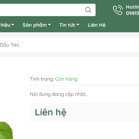
Hotli
09815
thiệu
Sản phẩm
Tin tức
Liên Hệ
 Dầu Táo
Hương Liệu Dù
Kẹo
Hương Liệu Dù
Tình trạng:
Còn hàng
Nội dung đang cập nhật...
Liên hệ