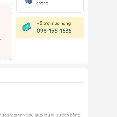
chóng
Hỗ trợ mua hàng
098-155-1636
hững loại tinh dầu giúp lấy lại sự cân bằng