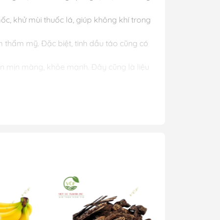
c, khử mùi thuốc lá, giúp không khí trong
m thẩm mỹ. Đặc biệt, tinh dầu táo cũng có
uôn mịn màng, khỏe mạnh. Đây cũng là liệu
́n hoặc đèn xông tinh dầu.
à khởi động máy.