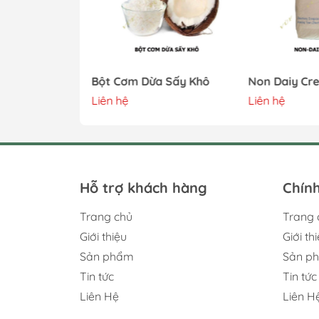
(Viet Australia Flavor Import Export .,.Jsc)
Địa chỉ : Số 268 Trần Điền, Phường Định 
Hotline : 0243.916.1111 - 0243. 202.0059
0981.551.636 - 0974.643.111
anilla Milk
Bột Cơm Dừa Sấy Khô
Non Daiy Cr
Email : chemecalsvietuc@gmail.com
Liên hệ
Liên hệ
5.000₫
Website :
https://vietucjsc.com
Việt Úc
là nhà cung cấp uy tín, đối tác đán
Hỗ trợ khách hàng
Chính
Trang chủ
Trang 
Giới thiệu
Giới th
Sản phẩm
Sản p
Tin tức
Tin tức
Liên Hệ
Liên H