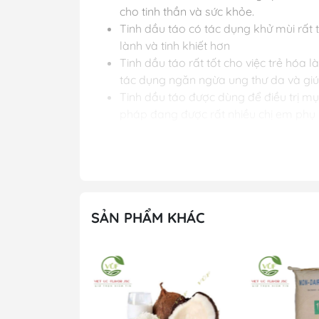
cho tinh thần và sức khỏe.
Tinh dầu táo có tác dụng khử mùi rất 
lành và tinh khiết hơn
Tinh dầu táo rất tốt cho việc trẻ hóa
tác dụng ngăn ngừa ung thư da và gi
Tinh dầu táo được dùng để điều trị mụ
pháp đang được rất nhiều chị em phụ
Sử Dụng:
Để giúp lan tỏa mùi hương của tinh dầ
Đối với máy khuếch tán hơi nước, nhỏ 
Đối với máy khuếch tán công nghiệp, 
SẢN PHẨM KHÁC
Bảo Quản:
- 5%
Nơi khô ráo, thoáng mát, tránh ánh nắn
Quý Khách Mua Hàng Liên Hệ:
CÔNG TY CỔ PHẦN XUẤT NHẬP KHẨU HƯƠN