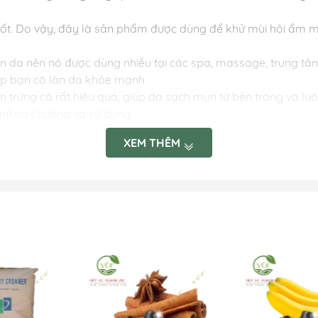
tốt. Do vậy, đây là sản phẩm được dùng để khử mùi hôi ẩm mố
 làn da nên nó được dùng nhiều tại các spa, massage, trung tâ
úp bạn có làn da khỏe mạnh
n trứng cá rất hiệu quả, giúp da sạch mụn từ bên trong và l
 nữ ưa chuộng và sử dụng
XEM THÊM
u ra ngoài không khí, khách hàng có thể sử dụng máy khuếch ta
trực tiếp tinh dầu thiên nhiên vào khoang chứa nước, lắc nhẹ v
sử dụng tinh dầu nguyên chất không pha với nước.
g trực tiếp.
G LIỆU VIỆT ÚC