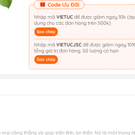
Code Ưu Đãi
Nhập mã
VIETUC
để được giảm ngay 10k (áp
dụng cho các đơn hàng trên 500k)
Sao chép
Nhập mã
VIETUCJSC
để được giảm ngay 10%
tổng giá trị đơn hàng. Số lượng có hạn
Sao chép
an mọi căng thẳng và giúp trấn tĩnh, an thần. Nó là một trong n