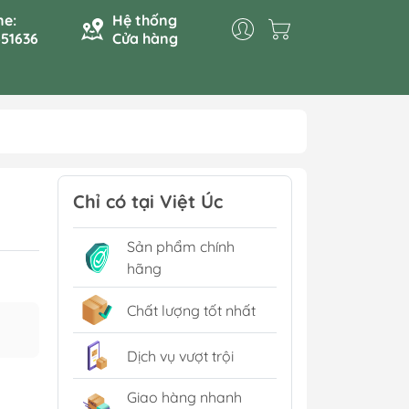
ne:
Hệ thống
51636
Cửa hàng
ng Kem,
Chỉ có tại Việt Úc
ng Bơ, Sữa
Sản phẩm chính
hãng
Nguyên Liệu Kem Lạnh
Chất lượng tốt nhất
Nguyên Liệu Trà Sữa
Phụ Gia Dùng Cho Bánh,
Dịch vụ vượt trội
Kem, Kẹo, Nước Ngọt...
Giao hàng nhanh