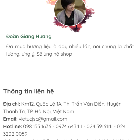
Hương Suri
Đoàn Giang Hương
Ngọc Anh
Mình rất ưng khi đến Việt Úc JSC. Ở đây có rất nhiều
Đã mua hương liệu ở đây nhiều lần, nói chung là chất
Đóng gói chắc chắn cẩn thận. Giao hàng nhanh chóng.
mặt hàng phong phú, tha hồ lựa chọn. Nhân viên
lượng, ưng ý. Sẽ ủng hộ shop
Hình ảnh sản phẩm chân thực giống mô tả. Đánh giá 5
chuyên nghiệp, nhiệt tình. Chúc Việt Úc JSC ngày càng
sao khích lệ động viên nhà bán cố gắng.
phát triển.
Thông tin liên hệ
Địa chỉ:
Km12, Quốc Lộ 1A, Thị Trấn Văn Điển, Huyện
Thanh Trì, TP. Hà Nội, Việt Nam
Email:
vietucjsc@gmail.com
Hotline:
098 155 1636 - 0974 643 111 - 024 39161111 - 024
3202 0059