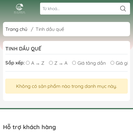
Trang chủ
/
Tinh dầu quế
TINH DẦU QUẾ
Sắp xếp:
A → Z
Z → A
Giá tăng dần
Giá giả
Không có sản phẩm nào trong danh mục này.
Hỗ trợ khách hàng