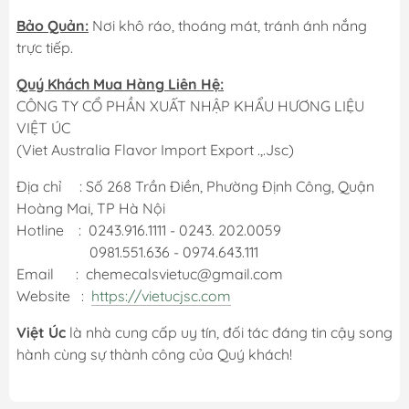
Bảo Quản:
Nơi khô ráo, thoáng mát, tránh ánh nắng
trực tiếp.
Quý Khách Mua Hàng Liên Hệ:
CÔNG TY CỔ PHẦN XUẤT NHẬP KHẨU HƯƠNG LIỆU
VIỆT ÚC
(Viet Australia Flavor Import Export .,.Jsc)
Địa chỉ : Số 268 Trần Điền, Phường Định Công, Quận
Hoàng Mai, TP Hà Nội
Hotline : 0243.916.1111 - 0243. 202.0059
0981.551.636 - 0974.643.111
Email : chemecalsvietuc@gmail.com
Website :
https://vietucjsc.com
Việt Úc
là nhà cung cấp uy tín, đối tác đáng tin cậy song
hành cùng sự thành công của Quý khách!