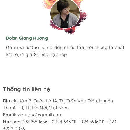
Hương Suri
Đoàn Giang Hương
Ngọc Anh
Mình rất ưng khi đến Việt Úc JSC. Ở đây có rất nhiều
Đã mua hương liệu ở đây nhiều lần, nói chung là chất
Đóng gói chắc chắn cẩn thận. Giao hàng nhanh chóng.
mặt hàng phong phú, tha hồ lựa chọn. Nhân viên
lượng, ưng ý. Sẽ ủng hộ shop
Hình ảnh sản phẩm chân thực giống mô tả. Đánh giá 5
chuyên nghiệp, nhiệt tình. Chúc Việt Úc JSC ngày càng
sao khích lệ động viên nhà bán cố gắng.
phát triển.
Thông tin liên hệ
Địa chỉ:
Km12, Quốc Lộ 1A, Thị Trấn Văn Điển, Huyện
Thanh Trì, TP. Hà Nội, Việt Nam
Email:
vietucjsc@gmail.com
Hotline:
098 155 1636 - 0974 643 111 - 024 39161111 - 024
3202 0059