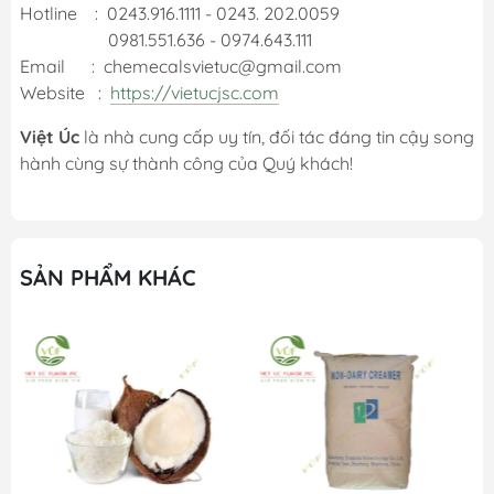
Hotline : 0243.916.1111 - 0243. 202.0059
0981.551.636 - 0974.643.111
Email : chemecalsvietuc@gmail.com
Website :
https://vietucjsc.com
Việt Úc
là nhà cung cấp uy tín, đối tác đáng tin cậy song
hành cùng sự thành công của Quý khách!
SẢN PHẨM KHÁC