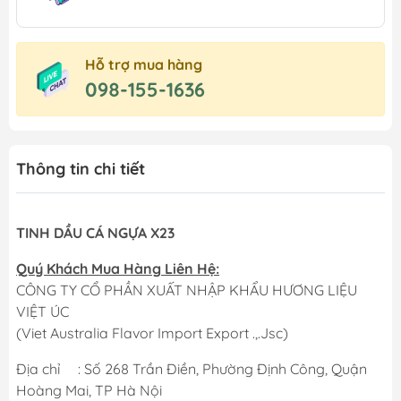
Hỗ trợ mua hàng
098-155-1636
Thông tin chi tiết
TINH DẦU CÁ NGỰA X23
Quý Khách Mua Hàng Liên Hệ:
CÔNG TY CỔ PHẦN XUẤT NHẬP KHẨU HƯƠNG LIỆU
VIỆT ÚC
(Viet Australia Flavor Import Export .,.Jsc)
Địa chỉ : Số 268 Trần Điền, Phường Định Công, Quận
Hoàng Mai, TP Hà Nội