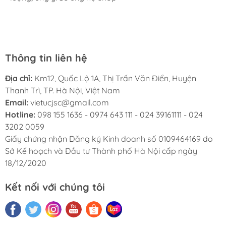
chuyên nghiệp, nhiệt tình. Chúc Việt Úc JSC ngày càng
sao khích lệ động viên nhà bán cố gắng.
phát triển.
Thông tin liên hệ
Địa chỉ:
Km12, Quốc Lộ 1A, Thị Trấn Văn Điển, Huyện
Thanh Trì, TP. Hà Nội, Việt Nam
Email:
vietucjsc@gmail.com
Hotline:
098 155 1636 - 0974 643 111 - 024 39161111 - 024
3202 0059
Giấy chứng nhận Đăng ký Kinh doanh số 0109464169 do
Sở Kế hoạch và Đầu tư Thành phố Hà Nội cấp ngày
18/12/2020
Kết nối với chúng tôi