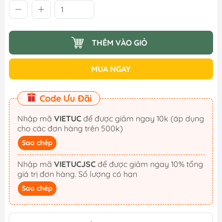
THÊM VÀO GIỎ
MUA NGAY
Code Ưu Đãi
Nhập mã
VIETUC
để được giảm ngay 10k (áp dụng
cho các đơn hàng trên 500k)
Sao chép
Nhập mã
VIETUCJSC
để được giảm ngay 10% tổng
giá trị đơn hàng. Số lượng có hạn
Sao chép