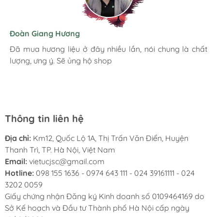
Hương Suri
Đoàn Giang Hương
Ngọc Anh
Mình rất ưng khi đến Việt Úc JSC. Ở đây có rất nhiều
Đã mua hương liệu ở đây nhiều lần, nói chung là chất
Đóng gói chắc chắn cẩn thận. Giao hàng nhanh chóng.
mặt hàng phong phú, tha hồ lựa chọn. Nhân viên
lượng, ưng ý. Sẽ ủng hộ shop
Hình ảnh sản phẩm chân thực giống mô tả. Đánh giá 5
chuyên nghiệp, nhiệt tình. Chúc Việt Úc JSC ngày càng
sao khích lệ động viên nhà bán cố gắng.
phát triển.
Thông tin liên hệ
Địa chỉ:
Km12, Quốc Lộ 1A, Thị Trấn Văn Điển, Huyện
Thanh Trì, TP. Hà Nội, Việt Nam
Email:
vietucjsc@gmail.com
Hotline:
098 155 1636 - 0974 643 111 - 024 39161111 - 024
3202 0059
Giấy chứng nhận Đăng ký Kinh doanh số 0109464169 do
Sở Kế hoạch và Đầu tư Thành phố Hà Nội cấp ngày