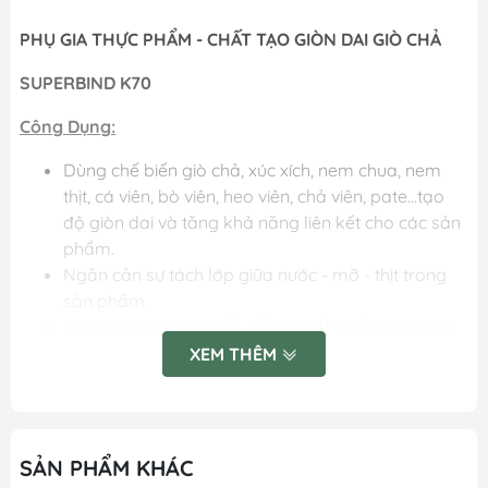
PHỤ GIA THỰC PHẨM - CHẤT TẠO GIÒN DAI GIÒ CHẢ
SUPERBIND K70
Công Dụng:
Dùng chế biến giò chả, xúc xích, nem chua, nem
thịt, cá viên, bò viên, heo viên, chả viên, pate...tạo
độ giòn dai và tăng khả năng liên kết cho các sản
phẩm.
Ngăn cản sự tách lớp giữa nước - mỡ - thịt trong
sản phẩm.
Khả năng giữ nước tốt, đồng nhất khối nhũ tương
thịt.
XEM THÊM
Cải thiện cấu trúc giòn chắc, giảm hao hụt trọng
lượng.
Sử Dụng:
SẢN PHẨM KHÁC