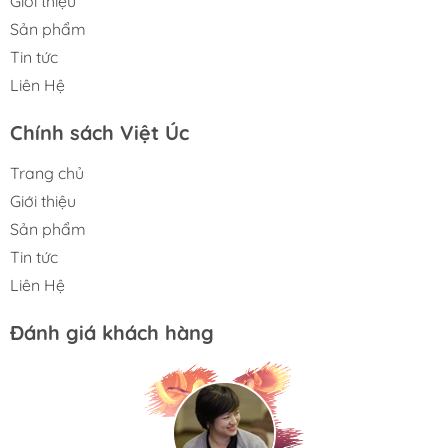
Giới thiệu
Email : chemecalsvietuc@gmail.com
Fanpage :
https://www.facebook.com/phugiavietuc
Sản phẩm
Tin tức
Việt Úc
là nhà cung cấp uy tín, đối tác đáng tin cậy song
Liên Hệ
hành cùng sự thành công của Quý khách!
Chính sách Việt Úc
Trang chủ
Giới thiệu
Sản phẩm
Tin tức
Liên Hệ
Đánh giá khách hàng