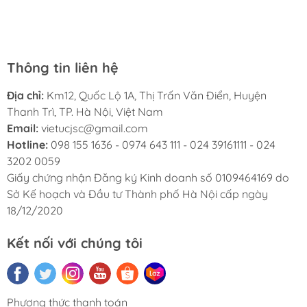
chuyên nghiệp, nhiệt tình. Chúc Việt Úc JSC ngày càng
sao khích lệ động viên nhà bán cố gắng.
phát triển.
Thông tin liên hệ
Địa chỉ:
Km12, Quốc Lộ 1A, Thị Trấn Văn Điển, Huyện
Thanh Trì, TP. Hà Nội, Việt Nam
Email:
vietucjsc@gmail.com
Hotline:
098 155 1636 - 0974 643 111 - 024 39161111 - 024
3202 0059
Giấy chứng nhận Đăng ký Kinh doanh số 0109464169 do
Sở Kế hoạch và Đầu tư Thành phố Hà Nội cấp ngày
18/12/2020
Kết nối với chúng tôi
Phương thức thanh toán