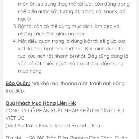
món ăn, sử dụng thay thế tỏi tươi, còn dùng trong
chế biến nước sốt, tương ớt, tương cà, snack, đồ
nguội...
Bột tỏi còn có thể dùng mục đích làm đẹp với
những cách đơn giản, an toàn.
Một điều quan trọng là dùng bột tỏi sẽ giúp xúc
xích không bị nhanh nhớt thịt. Khi mình dùng tỏi
tươi xúc xích rất nhanh bị nhớt. Đây cũng đang là
vấn đề rất nhiều người sản xuất đau đầu trong
mùa nóng.
Bảo Quản:
Nơi khô ráo, thoáng mát, tránh ánh nắng
trực tiếp.
Quý Khách Mua Hàng Liên Hệ:
CÔNG TY CỔ PHẦN XUẤT NHẬP KHẨU HƯƠNG LIỆU
VIỆT ÚC
(Viet Australia Flavor Import Export .,.Jsc)
Địa chỉ : Số 268 Trần Điền, Phường Định Công, Quận