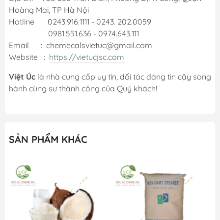
Hoàng Mai, TP Hà Nội
Hotline : 0243.916.1111 - 0243. 202.0059
0981.551.636 - 0974.643.111
Email : chemecalsvietuc@gmail.com
Website :
https://vietucjsc.com
Việt Úc
là nhà cung cấp uy tín, đối tác đáng tin cậy song
hành cùng sự thành công của Quý khách!
SẢN PHẨM KHÁC