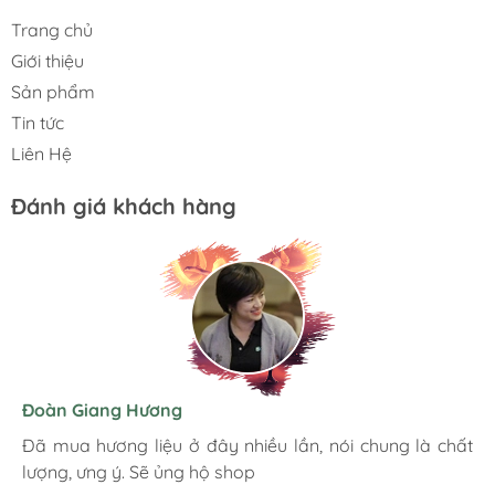
Trang chủ
Giới thiệu
Sản phẩm
Tin tức
Liên Hệ
Đánh giá khách hàng
Hương Suri
Đoàn Giang Hương
Ngọc Anh
Mình rất ưng khi đến Việt Úc JSC. Ở đây có rất nhiều
Đã mua hương liệu ở đây nhiều lần, nói chung là chất
Đóng gói chắc chắn cẩn thận. Giao hàng nhanh chóng.
mặt hàng phong phú, tha hồ lựa chọn. Nhân viên
lượng, ưng ý. Sẽ ủng hộ shop
Hình ảnh sản phẩm chân thực giống mô tả. Đánh giá 5